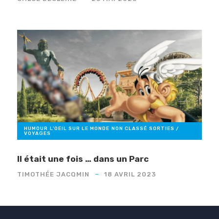
HUMOUR
,
L'OEIL SUR LE MONDE
,
NON CLASSÉ
,
SORTIES /
VOYAGES
Il était une fois … dans un Parc
TIMOTHÉE JACQMIN
18 AVRIL 2023