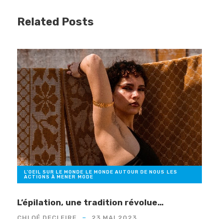
Related Posts
L'OEIL SUR LE MONDE
,
LE MONDE AUTOUR DE NOUS
,
LES
ACTIONS À MENER
,
MODE
L’épilation, une tradition révolue…
CHLOÉ DECLEIRE
23 MAI 2023