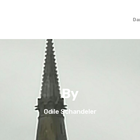
Da
By
Odile Schandeler