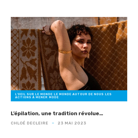
L'OEIL SUR LE MONDE
,
LE MONDE AUTOUR DE NOUS
,
LES
ACTIONS À MENER
,
MODE
L’épilation, une tradition révolue…
CHLOÉ DECLEIRE
23 MAI 2023