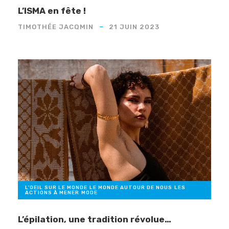
L’ISMA en fête !
TIMOTHÉE JACQMIN
21 JUIN 2023
L'OEIL SUR LE MONDE
,
LE MONDE AUTOUR DE NOUS
,
LES
ACTIONS À MENER
,
MODE
L’épilation, une tradition révolue…