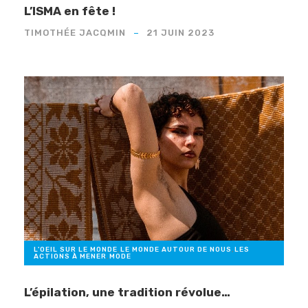
L’ISMA en fête !
TIMOTHÉE JACQMIN
21 JUIN 2023
L'OEIL SUR LE MONDE
,
LE MONDE AUTOUR DE NOUS
,
LES
ACTIONS À MENER
,
MODE
L’épilation, une tradition révolue…