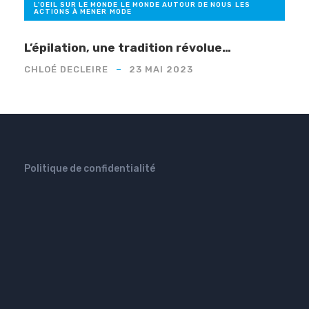
L'OEIL SUR LE MONDE
,
LE MONDE AUTOUR DE NOUS
,
LES
ACTIONS À MENER
,
MODE
L’épilation, une tradition révolue…
CHLOÉ DECLEIRE
23 MAI 2023
Politique de confidentialité