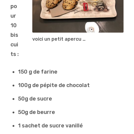
po
ur
10
bis
voici un petit apercu …
cui
ts :
150 g de farine
100g de pépite de chocolat
50g de sucre
5Og de beurre
1 sachet de sucre vanillé