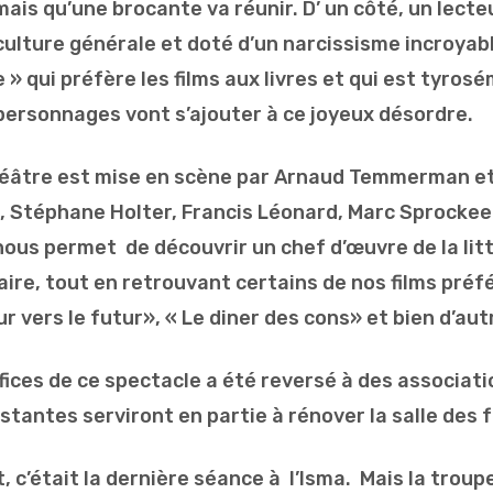
ais qu’une brocante va réunir. D’ un côté, un lecte
ulture générale et doté d’un narcissisme incroyable
» qui préfère les films aux livres et qui est tyrosém
s personnages vont s’ajouter à ce joyeux désordre.
héâtre est mise en scène par Arnaud Temmerman et
 Stéphane Holter, Francis Léonard, Marc Sprockee
 nous permet de découvrir un chef d’œuvre de la lit
aire, tout en retrouvant certains de nos films pr
r vers le futur», « Le diner des cons» et bien d’au
fices de ce spectacle a été reversé à des associat
stantes serviront en partie à rénover la salle des 
c’était la dernière séance à l’Isma. Mais la troupe