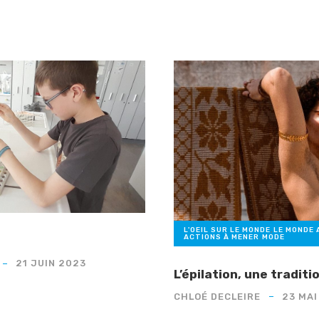
s
L'OEIL SUR LE MONDE
,
LE MONDE 
ACTIONS À MENER
,
MODE
21 JUIN 2023
L’épilation, une tradit
CHLOÉ DECLEIRE
23 MAI