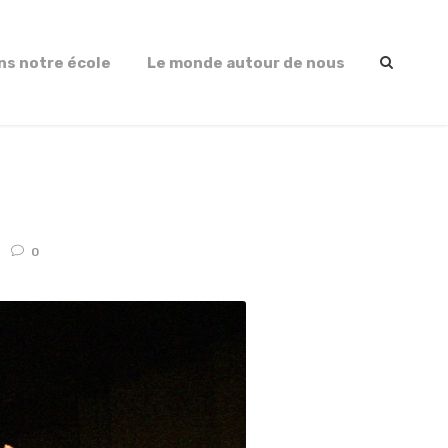
ns notre école
Le monde autour de nous
0