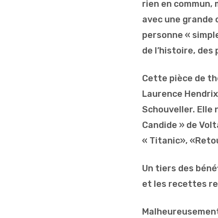
rien en commun, m
avec une grande c
personne « simple 
de l’histoire, de
Cette pièce de t
Laurence Hendrix,
Schouveller. Elle
Candide » de Volt
« Titanic», «Retou
Un tiers des béné
et les recettes re
Malheureusement, 