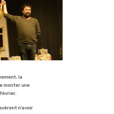
ivement, la
de monter une
février.
avèrent n’avoir