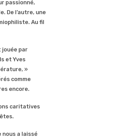
ur passionné,
. De l’autre, une
iophiliste. Au fil
 jouée par
ls et Yves
térature, »
éférés comme
tres encore.
ions caritatives
fêtes.
 nous a laissé