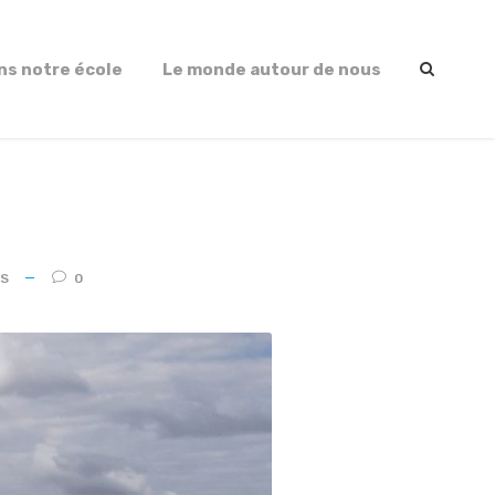
ns notre école
Le monde autour de nous
ES
0