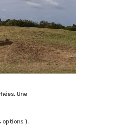
chées. Une
 options ) .