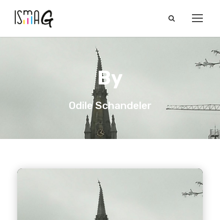
By
Odile Schandeler