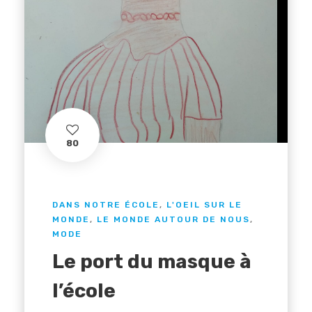
80
DANS NOTRE ÉCOLE
,
L'OEIL SUR LE
MONDE
,
LE MONDE AUTOUR DE NOUS
,
MODE
Le port du masque à
l’école