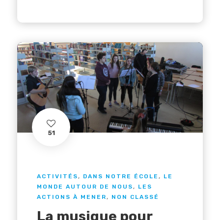
51
ACTIVITÉS
,
DANS NOTRE ÉCOLE
,
LE
MONDE AUTOUR DE NOUS
,
LES
ACTIONS À MENER
,
NON CLASSÉ
La musique pour