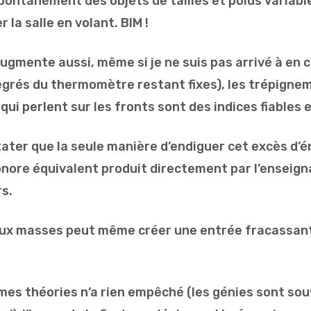
spontanément des objets de tailles et poids variable
r la salle en volant. BIM !
gmente aussi, même si je ne suis pas arrivé à en 
egrés du thermomètre restant fixes), les trépignem
qui perlent sur les fronts sont des indices fiables
nstater que la seule manière d’endiguer cet excès d’
onore équivalent produit directement par l’enseig
s.
eux masses peut même créer une entrée fracassant
mes théories n’a rien empêché (les génies sont so