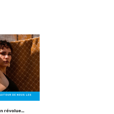
AUTOUR DE NOUS
,
LES
ion révolue…