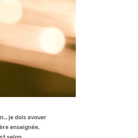
n… je dois avouer
ière enseignée,
est selon…