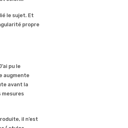
é le sujet. Et
ngularité propre
’ai pu le
ore augmente
ute avant la
es mesures
duite, il n’est