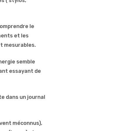
s ( stylos,
comprendre le
ents et les
 et mesurables.
énergie semble
nant essayant de
e dans un journal
uvent méconnus),