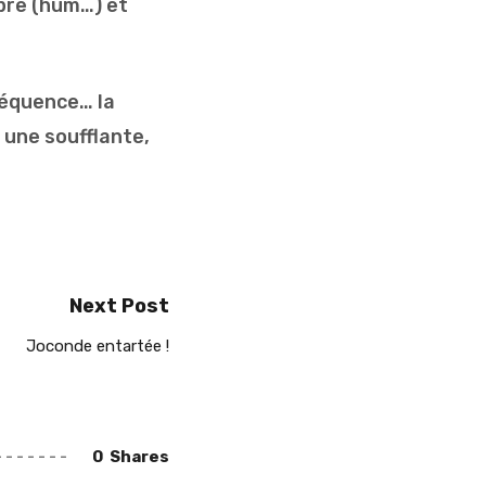
opre (hum…) et
séquence… la
 une soufflante,
Next Post
Joconde entartée !
0
Shares