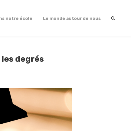
ns notre école
Le monde autour de nous
t les degrés