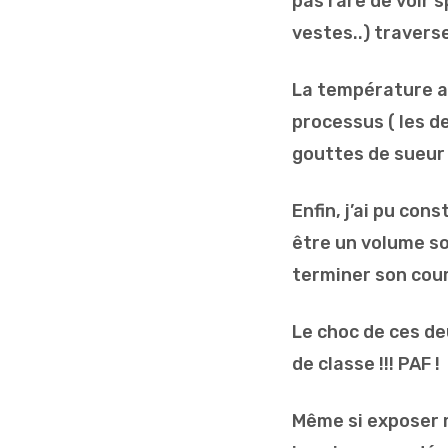
pas rare de voir 
vestes..) traverse
La température au
processus ( les d
gouttes de sueur 
Enfin, j’ai pu co
être un volume s
terminer son cour
Le choc de ces d
de classe !!! PAF !
Même si exposer 