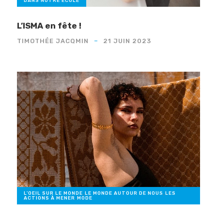
DANS NOTRE ÉCOLE
L’ISMA en fête !
TIMOTHÉE JACQMIN
21 JUIN 2023
L'OEIL SUR LE MONDE
,
LE MONDE AUTOUR DE NOUS
,
LES
ACTIONS À MENER
,
MODE