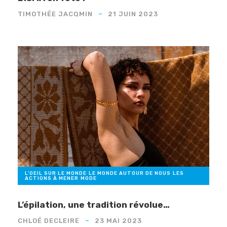
TIMOTHÉE JACQMIN
21 JUIN 2023
L'OEIL SUR LE MONDE
,
LE MONDE AUTOUR DE NOUS
,
LES
ACTIONS À MENER
,
MODE
L’épilation, une tradition révolue…
CHLOÉ DECLEIRE
23 MAI 2023